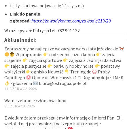
Listy startowe pojawią się 14 stycznia.
Link do panelu
zgłoszeń:
https://zawodykonne.com/zawody/219/20
W razie pytań: Patrycja tel. 782 901 132
Aktualności:
Zapraszamy na najlepsze wakacyjne warsztaty jeździeckie
W programie:
codziennie jazda konna
zajęcia
stajenne
zajęcia sportowe
zajęcia z teorii jeździectwa
zajęcia plastyczne
parkury hobby horse
podstawy
woltyżerki
ognisko Nowość
Trening do
Próby
Caprillego
Opole ul. Wrocławska 172 Dogodny dojazd MZK
Zgłoszenia
biuro@ostroga.opole.pl
11 CZERWCA 2026
Walne zebranie członków klubu
8 CZERWCA 2026
Z wielkim żalem przekazujemy informację o śmierci Pani Eli,
wieloletniej pracowniczki naszego klubu znanej z