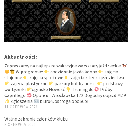
Aktualności:
Zapraszamy na najlepsze wakacyjne warsztaty jeździeckie
W programie:
codziennie jazda konna
zajęcia
stajenne
zajęcia sportowe
zajęcia z teorii jeździectwa
zajęcia plastyczne
parkury hobby horse
podstawy
woltyżerki
ognisko Nowość
Trening do
Próby
Caprillego
Opole ul. Wrocławska 172 Dogodny dojazd MZK
Zgłoszenia
biuro@ostroga.opole.pl
11 CZERWCA 2026
Walne zebranie członków klubu
8 CZERWCA 2026