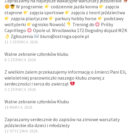
Zapraszamy na najlepsze wakacyjne warsztaty jeździeckie
W programie:
codziennie jazda konna
zajęcia
stajenne
zajęcia sportowe
zajęcia z teorii jeździectwa
zajęcia plastyczne
parkury hobby horse
podstawy
woltyżerki
ognisko Nowość
Trening do
Próby
Caprillego
Opole ul. Wrocławska 172 Dogodny dojazd MZK
Zgłoszenia
biuro@ostroga.opole.pl
11 CZERWCA 2026
Walne zebranie członków klubu
8 CZERWCA 2026
Z wielkim żalem przekazujemy informację o śmierci Pani Eli,
wieloletniej pracowniczki naszego klubu znanej z
serdeczności i serca do zwierząt
3 CZERWCA 2026
Walne zebranie członków Klubu
18 MARCA 2026
Zapraszamy serdecznie do zapisów na zimowe warsztaty
jeździeckie dla dzieci i młodzieży
12 STYCZNIA 2026