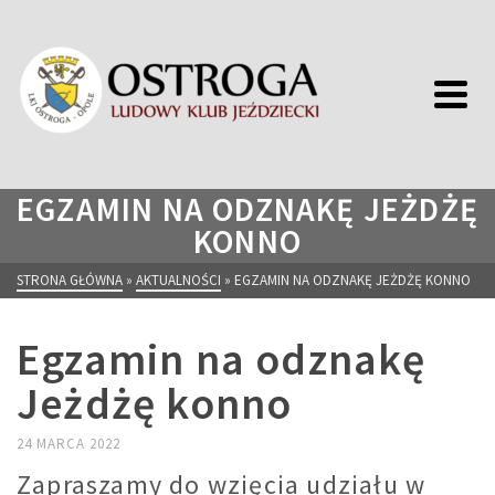
EGZAMIN NA ODZNAKĘ JEŻDŻĘ
KONNO
STRONA GŁÓWNA
»
AKTUALNOŚCI
»
EGZAMIN NA ODZNAKĘ JEŻDŻĘ KONNO
Egzamin na odznakę
Jeżdżę konno
24 MARCA 2022
Zapraszamy do wzięcia udziału w