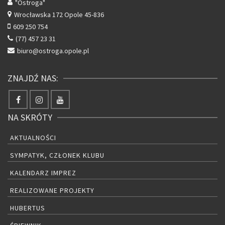
"Ostroga"
Wrocławska 172
Opole 45-836
609 250 754
(77) 457 23 31
biuro@ostroga.opole.pl
ZNAJDŹ NAS:
NA SKRÓTY
AKTUALNOŚCI
SYMPATYK, CZŁONEK KLUBU
KALENDARZ IMPREZ
REALIZOWANE PROJEKTY
HUBERTUS