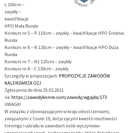
L 100cm –
zwykły –
kwalifikacje
HPO Mała Runda
Konkurs nr 5 – P 110cm – zwykły – kwalifikacje HPO Średnia
Runda
Konkurs nr 6 – N 120cm – zwykły – kwalifikacje HPO Duża
Runda
Konkurs nr 7 – N1 125cm – zwykły
Konkurs nr 8 – C 130cm – zwykły
Szczegóły w propozycjach:
PROPOZYCJE ZAWODÓW
KALENDARZA OZJ
Zgłoszenia do dnia 25.02.2021
na:
https://zawodykonne.com/zawody/wgajda/173
UWAGA!
W związku z obowiązującymi w kraju obostrzeniami,
związanymi z Covid-19, dotyczącymi kwestii możliwości
treningu i udziału w zawodach osób wyczynowo
uprawiających sport, zachęcamy osoby, które dotychczas