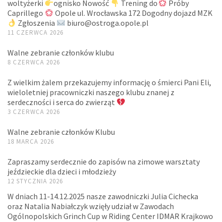
woltyżerki
ognisko Nowość
Trening do
Próby
Caprillego
Opole ul. Wrocławska 172 Dogodny dojazd MZK
Zgłoszenia
biuro@ostroga.opole.pl
11 CZERWCA 2026
Walne zebranie członków klubu
8 CZERWCA 2026
Z wielkim żalem przekazujemy informację o śmierci Pani Eli,
wieloletniej pracowniczki naszego klubu znanej z
serdeczności i serca do zwierząt
3 CZERWCA 2026
Walne zebranie członków Klubu
18 MARCA 2026
Zapraszamy serdecznie do zapisów na zimowe warsztaty
jeździeckie dla dzieci i młodzieży
12 STYCZNIA 2026
W dniach 11-14.12.2025 nasze zawodniczki Julia Cichecka
oraz Natalia Nabiałczyk wzięły udział w Zawodach
Ogólnopolskich Grinch Cup w Riding Center IDMAR Krajkowo