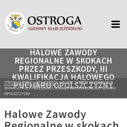
HALOWE ZAWODY
REGIONALNE W SKOKACH
PRZEZ PRZESZKODY, III
KWALIFIKACJA HALOWEGO
STRONA GŁÓWNA
PUCHARU OPOLSZCZYZNY
»
AKTUALNOŚCI
»
HALOWE ZAWODY REGIONALNE W
SKOKACH PRZEZ PRZESZKODY, III KWALIFIKACJA HALOWEGO PUCHARU
OPOLSZCZYZNY
Halowe Zawody
Regionalne w skokach