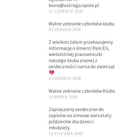
biuro@ostroga.opole.pl
11 CZERWCA 2026
Walne zebranie członków klubu
8 CZERWCA 2026
Z wielkim żalem przekazujemy
informację o śmierci Pani Eli,
wieloletniej pracowniczki
naszego klubu znanej z
serdeczności i serca do zwierząt
3 CZERWCA 2026
Walne zebranie członków Klubu
18 MARCA 2026
Zapraszamy serdecznie do
zapisów na zimowe warsztaty
jeździeckie dla dzieci i
młodzieży
12 STYCZNIA 2026