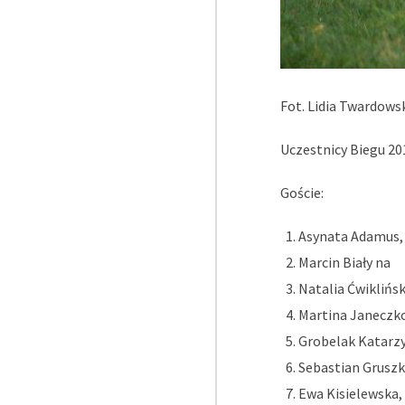
Fot. Lidia Twardowsk
Uczestnicy Biegu 20
Goście:
Asynata Adamus,
Marcin Biały na
Natalia Ćwikliń
Martina Janeczko
Grobelak Katarz
Sebastian Gruszka 
Ewa Kisielewska,