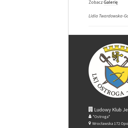
Zobacz
Galerię
Lidia Twardowska-G
Ludowy Klub Je
"Ostroga"
Wrocławska 172
Opo