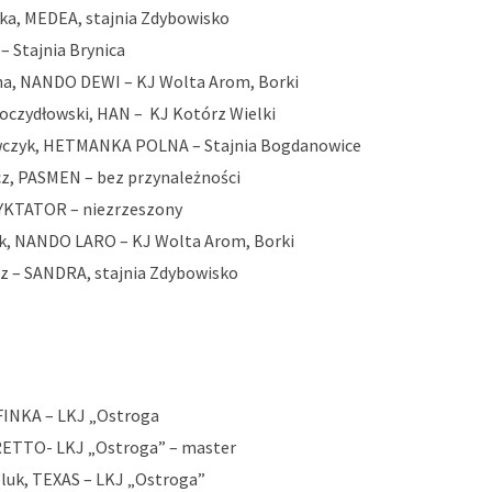
ka, MEDEA, stajnia Zdybowisko
– Stajnia Brynica
ha, NANDO DEWI – KJ Wolta Arom, Borki
oczydłowski, HAN – KJ Kotórz Wielki
wczyk, HETMANKA POLNA – Stajnia Bogdanowice
z, PASMEN – bez przynależności
DYKTATOR – niezrzeszony
k, NANDO LARO – KJ Wolta Arom, Borki
z – SANDRA, stajnia Zdybowisko
 FINKA – LKJ „Ostroga
BRETTO- LKJ „Ostroga” – master
luk, TEXAS – LKJ „Ostroga”