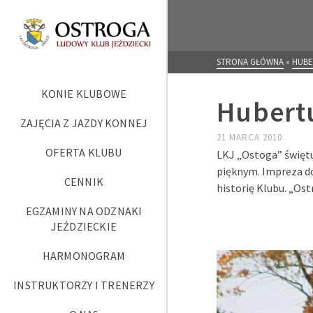
STRONA GŁÓWNA
»
HUBE
KONIE KLUBOWE
Hubert
ZAJĘCIA Z JAZDY KONNEJ
21 MARCA 2010
OFERTA KLUBU
LKJ „Ostoga” święt
pięknym. Impreza do
CENNIK
historię Klubu. „Ost
EGZAMINY NA ODZNAKI
JEŹDZIECKIE
HARMONOGRAM
INSTRUKTORZY I TRENERZY