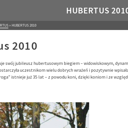
HUBERTUS 201
RTUS
»
HUBERTUS 2010
us 2010
uje swój jubileusz hubertusowym biegiem – widowiskowym, dyna
starczyła uczestnikom wielu dobrych wrażeń i pozytywnie wpisała
roga” istnieje już 35 lat – z powodu koni, dzięki koniom i ze względ