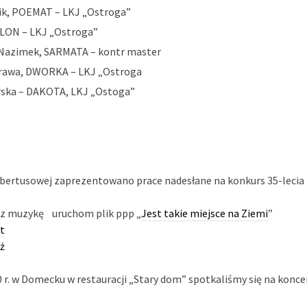
ik, POEMAT – LKJ „Ostroga”
ILON – LKJ „Ostroga”
Nazimek, SARMATA – kontr master
rawa, DWORKA – LKJ „Ostroga
ska – DAKOTA, LKJ „Ostoga”
ubertusowej zaprezentowano prace nadesłane na konkurs 35-lecia
ącz muzykę
uruchom plik ppp „
Jest takie miejsce na Ziemi
”
t
ż
0 r. w Domecku w restauracji „Stary dom” spotkaliśmy się na konce