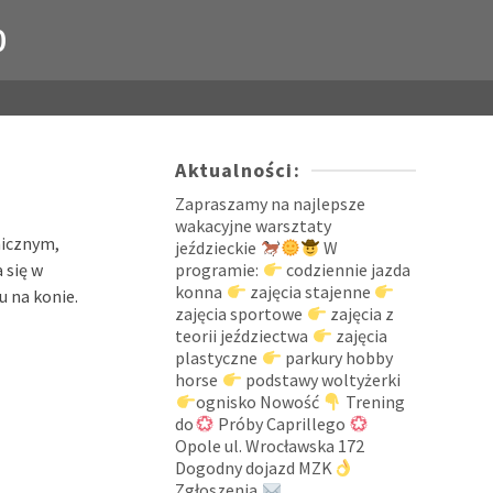
0
Aktualności:
Zapraszamy na najlepsze
wakacyjne warsztaty
micznym,
jeździeckie
W
 się w
programie:
codziennie jazda
konna
zajęcia stajenne
u na konie.
zajęcia sportowe
zajęcia z
teorii jeździectwa
zajęcia
plastyczne
parkury hobby
horse
podstawy woltyżerki
ognisko Nowość
Trening
do
Próby Caprillego
Opole ul. Wrocławska 172
Dogodny dojazd MZK
Zgłoszenia