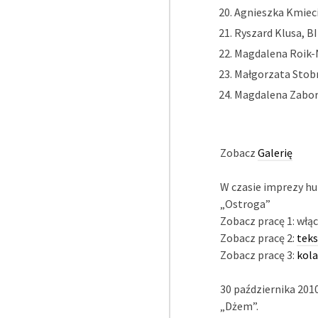
Agnieszka Kmiec
Ryszard Klusa, B
Magdalena Roik-
Małgorzata Stob
Magdalena Zabor
Zobacz
Galerię
W czasie imprezy h
„Ostroga”
Zobacz pracę 1: wł
Zobacz pracę 2:
teks
Zobacz pracę 3:
kola
30 października 201
„Dżem”.