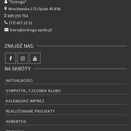
"Ostroga"
Wrocławska 172
Opole 45-836
609 250 754
(77) 457 23 31
biuro@ostroga.opole.pl
ZNAJDŹ NAS:
NA SKRÓTY
AKTUALNOŚCI
SYMPATYK, CZŁONEK KLUBU
KALENDARZ IMPREZ
REALIZOWANE PROJEKTY
HUBERTUS