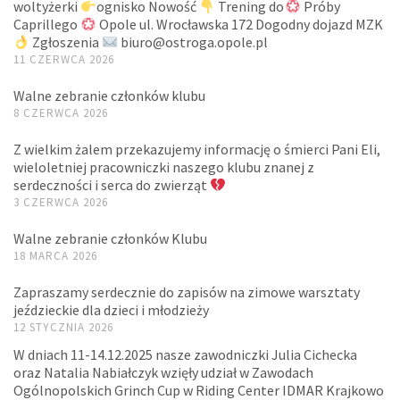
woltyżerki
ognisko Nowość
Trening do
Próby
Caprillego
Opole ul. Wrocławska 172 Dogodny dojazd MZK
Zgłoszenia
biuro@ostroga.opole.pl
11 CZERWCA 2026
Walne zebranie członków klubu
8 CZERWCA 2026
Z wielkim żalem przekazujemy informację o śmierci Pani Eli,
wieloletniej pracowniczki naszego klubu znanej z
serdeczności i serca do zwierząt
3 CZERWCA 2026
Walne zebranie członków Klubu
18 MARCA 2026
Zapraszamy serdecznie do zapisów na zimowe warsztaty
jeździeckie dla dzieci i młodzieży
12 STYCZNIA 2026
W dniach 11-14.12.2025 nasze zawodniczki Julia Cichecka
oraz Natalia Nabiałczyk wzięły udział w Zawodach
Ogólnopolskich Grinch Cup w Riding Center IDMAR Krajkowo