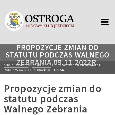
PROPOZYCJE ZMIAN DO
STATUTU PODCZAS WALNEGO
ZEBRANIA 09.11.2022R.
STRONA GŁÓWNA
»
AKTUALNOŚCI
»
PROPOZYCJE ZMIAN DO STATUTU
PODCZAS WALNEGO ZEBRANIA 09.11.2022R.
Propozycje zmian do
statutu podczas
Walnego Zebrania