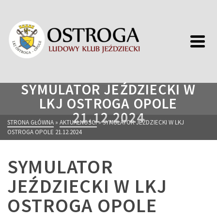
SYMULATOR JEŹDZIECKI W
LKJ OSTROGA OPOLE
21.12.2024
STRONA GŁÓWNA
»
AKTUALNOŚCI
»
SYMULATOR JEŹDZIECKI W LKJ
OSTROGA OPOLE 21.12.2024
SYMULATOR
JEŹDZIECKI W LKJ
OSTROGA OPOLE