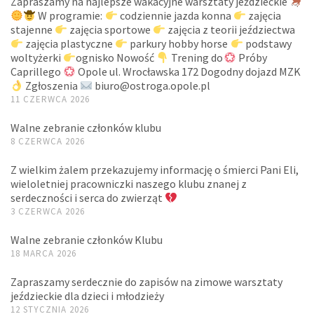
Zapraszamy na najlepsze wakacyjne warsztaty jeździeckie
W programie:
codziennie jazda konna
zajęcia
stajenne
zajęcia sportowe
zajęcia z teorii jeździectwa
zajęcia plastyczne
parkury hobby horse
podstawy
woltyżerki
ognisko Nowość
Trening do
Próby
Caprillego
Opole ul. Wrocławska 172 Dogodny dojazd MZK
Zgłoszenia
biuro@ostroga.opole.pl
11 CZERWCA 2026
Walne zebranie członków klubu
8 CZERWCA 2026
Z wielkim żalem przekazujemy informację o śmierci Pani Eli,
wieloletniej pracowniczki naszego klubu znanej z
serdeczności i serca do zwierząt
3 CZERWCA 2026
Walne zebranie członków Klubu
18 MARCA 2026
Zapraszamy serdecznie do zapisów na zimowe warsztaty
jeździeckie dla dzieci i młodzieży
12 STYCZNIA 2026