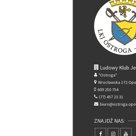
Ludowy Klub Je
"Ostroga"
Wrocławska 172
Opo
609 250 754
(77) 457 23 31
biuro@ostroga.opol
ZNAJDŹ NAS: