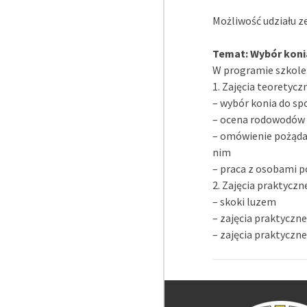
Możliwość udziału z
Temat: Wybór koni
W programie szkole
1. Zajęcia teoretycz
– wybór konia do spo
– ocena rodowodów 
– omówienie pożąda
nim
– praca z osobami p
2. Zajęcia praktyczn
– skoki luzem
– zajęcia praktyczn
– zajęcia praktyczn