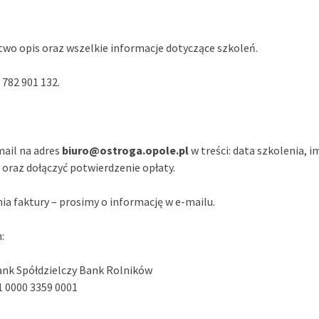
two opis oraz wszelkie informacje dotyczące szkoleń.
 782 901 132.
mail na adres
biuro@ostroga.opole.pl
w treści: data szkolenia, i
oraz dołączyć potwierdzenie opłaty.
a faktury – prosimy o informację w e-mailu.
:
nk Spółdzielczy Bank Rolników
1 0000 3359 0001