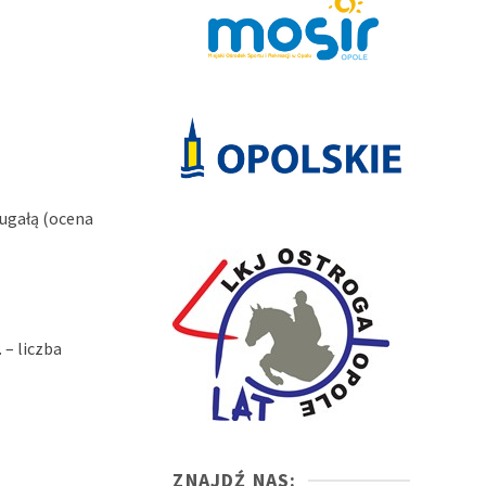
rugałą (ocena
– liczba
ZNAJDŹ NAS: