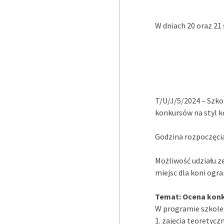
W dniach 20 oraz 21
T/U/J/5/2024 – Szko
konkursów na styl k
Godzina rozpoczęcia:
Możliwość udziału 
miejsc dla koni ogr
Temat: Ocena konk
W programie szkole
1. zajęcia teoretycz