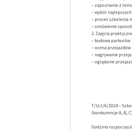
– zapoznanie z tem
– wybór najlepszych
– proces szkolenia 
– omówienie sposob
2. Zajęcia praktyczn
– budowa parkurów
– ocena przejazdów
– nagrywanie przej
– oglądanie przejaz
T/U/J/6/2024 – Szko
(konkurencje A, B, C
Godzina rozpoczęcia: