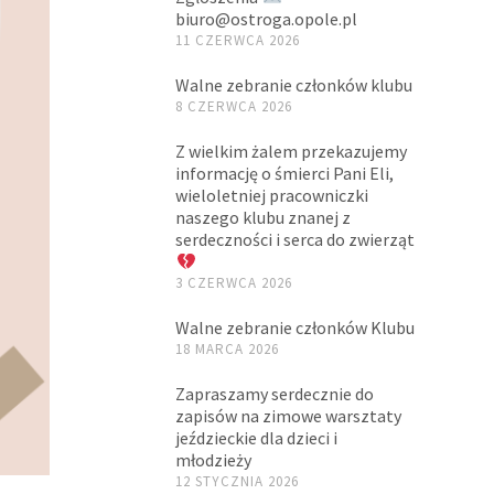
biuro@ostroga.opole.pl
11 CZERWCA 2026
Walne zebranie członków klubu
8 CZERWCA 2026
Z wielkim żalem przekazujemy
informację o śmierci Pani Eli,
wieloletniej pracowniczki
naszego klubu znanej z
serdeczności i serca do zwierząt
3 CZERWCA 2026
Walne zebranie członków Klubu
18 MARCA 2026
Zapraszamy serdecznie do
zapisów na zimowe warsztaty
jeździeckie dla dzieci i
młodzieży
12 STYCZNIA 2026