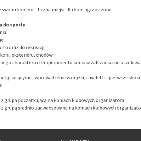
e swoim koniem – liczba miejsc dla koni ograniczona.
a do sportu
nia:
ne:
rtu oraz do rekreacji
koni, eksterieru, chodów
nego charakteru i temperamentu konia w zależności od oczekiwań
oczątkującymi – wprowadzenie w drążki, cavaletti i pierwsze skoki
e:
e z grupą początkującą na koniach klubowych organizatora
e z grupą średnio zaawansowaną na koniach klubowych organizato