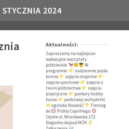
1 STYCZNIA 2024
znia
Aktualności:
Zapraszamy na najlepsze
wakacyjne warsztaty
jeździeckie
W
programie:
codziennie jazda
konna
zajęcia stajenne
zajęcia sportowe
zajęcia z
teorii jeździectwa
zajęcia
plastyczne
parkury hobby
horse
podstawy woltyżerki
ognisko Nowość
Trening
do
Próby Caprillego
Opole ul. Wrocławska 172
Dogodny dojazd MZK
Zgłoszenia