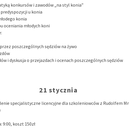
atyką konkursów i zawodów „na styl konia”
 predyspozycji u konia
młodego konia
u oceniania młodych koni
e:
 przez poszczególnych sędziów na żywo
azdów
dów i dyskusja o przejazdach i ocenach poszczególnych sędziów
21 stycznia
lenie specjalistyczne licencyjne dla szkoleniowców z Rudolfem M
)
 9:00, koszt 150zł