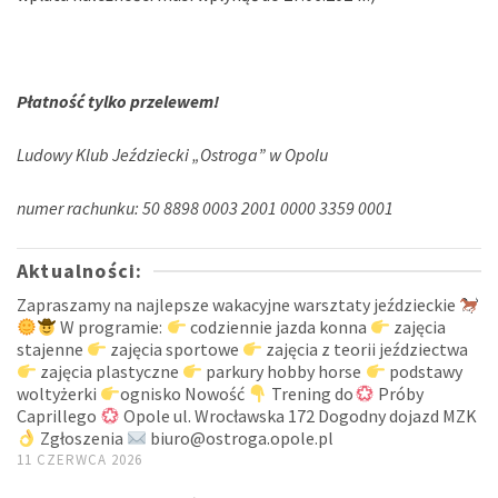
Płatność tylko przelewem!
Ludowy Klub Jeździecki „Ostroga” w Opolu
numer rachunku: 50 8898 0003 2001 0000 3359 0001
Aktualności:
Zapraszamy na najlepsze wakacyjne warsztaty jeździeckie
W programie:
codziennie jazda konna
zajęcia
stajenne
zajęcia sportowe
zajęcia z teorii jeździectwa
zajęcia plastyczne
parkury hobby horse
podstawy
woltyżerki
ognisko Nowość
Trening do
Próby
Caprillego
Opole ul. Wrocławska 172 Dogodny dojazd MZK
Zgłoszenia
biuro@ostroga.opole.pl
11 CZERWCA 2026