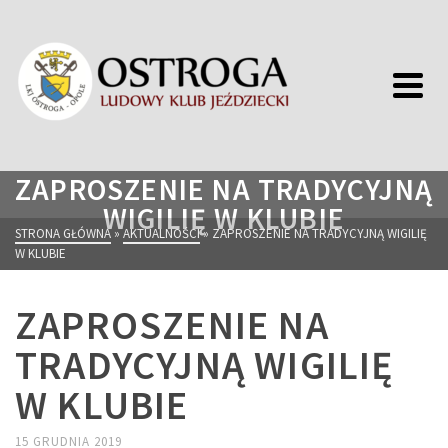
ZAPROSZENIE NA TRADYCYJNĄ
WIGILIĘ W KLUBIE
STRONA GŁÓWNA
»
AKTUALNOŚCI
»
ZAPROSZENIE NA TRADYCYJNĄ WIGILIĘ
W KLUBIE
ZAPROSZENIE NA
TRADYCYJNĄ WIGILIĘ
W KLUBIE
15 GRUDNIA 2019