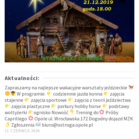
Aktualności:
Zapraszamy na najlepsze wakacyjne warsztaty jeździeckie
W programie:
codziennie jazda konna
zajęcia
stajenne
zajęcia sportowe
zajęcia z teorii jeździectwa
zajęcia plastyczne
parkury hobby horse
podstawy
woltyżerki
ognisko Nowość
Trening do
Próby
Caprillego
Opole ul. Wrocławska 172 Dogodny dojazd MZK
Zgłoszenia
biuro@ostroga.opole.pl
11 CZERWCA 2026