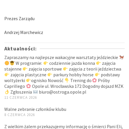
Prezes Zarządu
Andrzej Marchewicz
Aktualności:
Zapraszamy na najlepsze wakacyjne warsztaty jeździeckie
W programie:
codziennie jazda konna
zajęcia
stajenne
zajęcia sportowe
zajęcia z teorii jeździectwa
zajęcia plastyczne
parkury hobby horse
podstawy
woltyżerki
ognisko Nowość
Trening do
Próby
Caprillego
Opole ul. Wrocławska 172 Dogodny dojazd MZK
Zgłoszenia
biuro@ostroga.opole.pl
11 CZERWCA 2026
Walne zebranie członków klubu
8 CZERWCA 2026
Z wielkim żalem przekazujemy informację o śmierci Pani Eli,