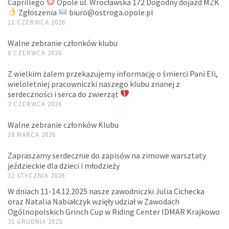
Caprillego
Opole ul. Wrocławska 172 Dogodny dojazd MZK
Zgłoszenia
biuro@ostroga.opole.pl
11 CZERWCA 2026
Walne zebranie członków klubu
8 CZERWCA 2026
Z wielkim żalem przekazujemy informację o śmierci Pani Eli,
wieloletniej pracowniczki naszego klubu znanej z
serdeczności i serca do zwierząt
3 CZERWCA 2026
Walne zebranie członków Klubu
18 MARCA 2026
Zapraszamy serdecznie do zapisów na zimowe warsztaty
jeździeckie dla dzieci i młodzieży
12 STYCZNIA 2026
W dniach 11-14.12.2025 nasze zawodniczki Julia Cichecka
oraz Natalia Nabiałczyk wzięły udział w Zawodach
Ogólnopolskich Grinch Cup w Riding Center IDMAR Krajkowo
31 GRUDNIA 2025